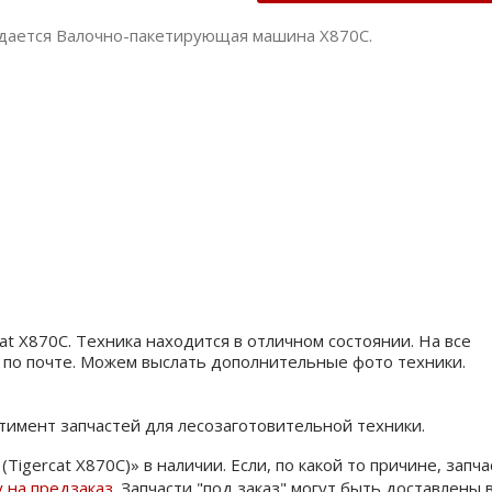
дается Валочно-пакетирующая машина X870C.
 X870C. Техника находится в отличном состоянии. На все
 по почте. Можем выслать дополнительные фото техники.
имент запчастей для лесозаготовительной техники.
igercat X870C)» в наличии. Если, по какой то причине, запча
у на предзаказ
. Запчасти "под заказ" могут быть доставлены 