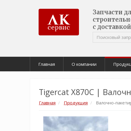
Запчасти д
строительн
с доставкой
Главная
О компании
Продук
Tigercat X870C | Вало
Главная
Продукция
Валочно-пакет